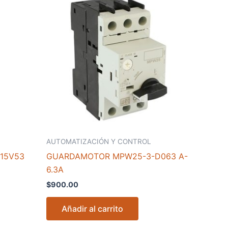
AUTOMATIZACIÓN Y CONTROL
15V53
GUARDAMOTOR MPW25-3-D063 A-
6.3A
$
900.00
Añadir al carrito