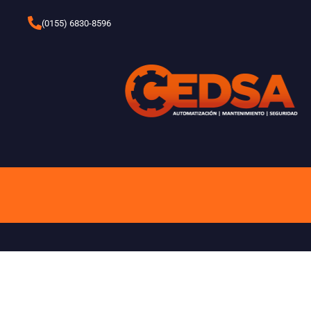
Ir
(0155) 6830-8596
al
contenido