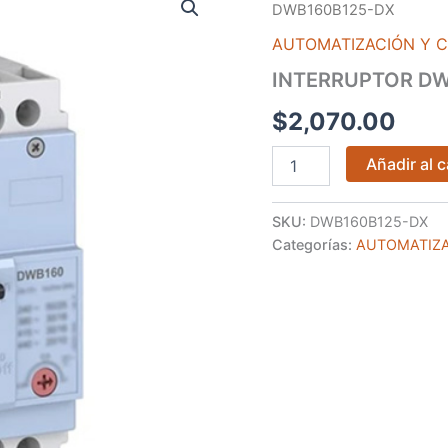
DWB160B125-
DWB160B125-DX
DX
cantidad
AUTOMATIZACIÓN Y 
INTERRUPTOR DW
$
2,070.00
Añadir al c
SKU:
DWB160B125-DX
Categorías:
AUTOMATIZA