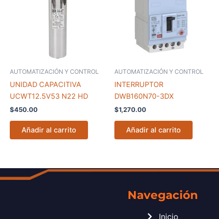
AUTOMATIZACIÓN Y CONTROL
AUTOMATIZACIÓN Y CONTROL
UNIDAD CAPACITIVA
INTERRUPTOR
UCWT12.5V53 N22 HD
DWB160N70-3DX
$
450.00
$
1,270.00
Añadir al carrito
Añadir al carrito
Navegación
Inicio