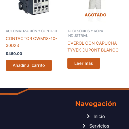
AGOTADO
AUTOMATIZACIÓN Y CONTROL
ACCESORIOS Y ROPA
INDUSTRIAL
CONTACTOR CWM18-10-
OVEROL CON CAPUCHA
30D23
TYVEK DUPONT BLANCO
$
450.00
Leer más
Añadir al carrito
Navegación
Inicio
Servicios