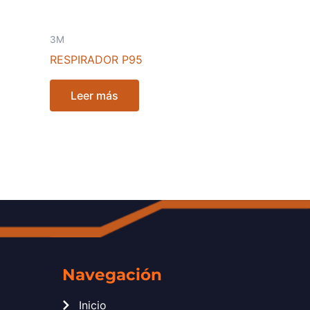
3M
RESPIRADOR P95
Leer más
Navegación
Inicio